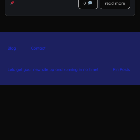
0
read more
Blog
Contact
Lets get your new site up and running in no time!
Pin Posts