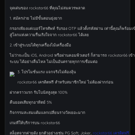
จุดเด่นของ rockstar66 ที่คุณไม่สมควรพลาด
Marketing
1. สมัครง่าย ไม่มีขั้นตอนยุ่งยาก
Online Games
กรอกเพียงแค่เบอร์โทรศัพท์ รับรอง OTP แล้วตั้งรหัสผ่าน เท่านี้คุณก็พร้อมเข
สู่โลกแห่งความรื่นเริงใจจาก rockstar66 ได้เลย
Pet Care
2. เข้าสู่ระบบได้ทุกเครื่องไม้เครื่องมือ
Property
ไม่ว่าจะเป็น iOS, Android หรือผ่านคอมพิวเตอร์ ก็สามารถ rockstar66 เข้าส
ระบบ ได้อย่างลื่นไหล ไม่เป็นอันตรายทุกการเชื่อมต่อ
Technology
3. โปรโมชั่นแรง แจกจริงไม่ต้องลุ้น
rockstar66 เครดิตฟรี สำหรับสมาชิกใหม่ ไม่ต้องฝากก่อน
Travel
ฝากคราวแรก รับโบนัสสูงสุด 100%
Contact
คืนยอดเสียทุกอาทิตย์ 5%
Pin Posts
กิจกรรมสะสมแต้มแลกเปลี่ยนรางวัลเยอะมาก
เกมที่ให้บริการบน rockstar66
สล็อตจากค่ายดัง ยกตัวอย่างเช่น PG Soft, Joker,
rockstar66 เครดิตฟรี