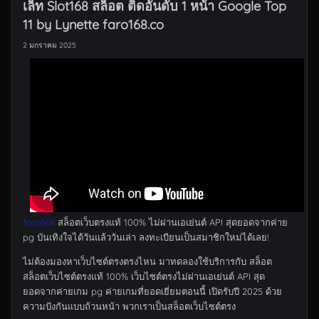
เล็ท Slot168 สล็อต ติดอันดับ 1 หน้า Google Top
11 by Lynette faro168.co
2 มกราคม 2025
faro168
สล็อตเว็บตรงแท้ 100% ไม่ผ่านเอเย่นต์ API สุดยอดจากค่าย
pg บันเทิงใจได้วันแล้ววันเล่า ลงทะเบียนเป็นสมาชิกใหม่ได้เลย!
ไม่ต้องมองหาเว็บไซต์ตรงตรงไหน มาทดลองใช้บริการกับ สล็อต
สล็อตเว็บไซต์ตรงแท้ 100% เว็บไซต์ตรงไม่ผ่านเอเย่นต์ API สุด
ยอดจากค่ายเกม pg ค่ายเกมที่ยอดเยี่ยมตอนนี้ เปิดรับปี 2025 ด้วย
ความปังกันแบบถ้วนหน้า พวกเราเป็นสล็อตเว็บไซต์ตรง