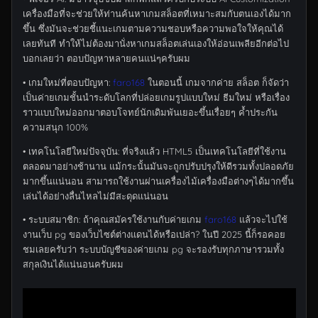
เครื่องมือที่จะช่วยให้ท่านค้นหาเกมสล็อตที่เหมาะสมกับตนเองได้มาก
ขึ้น ซึ่งมันจะช่วยชี้แนะเกมตามความชอบหรือความพอใจให้คุณได้
เลยทันที ทำให้ไม่ต้องมานั่งหาเกมสล็อตเล่นเองให้อ่อนเพลียอีกต่อไป
บอกเลยว่า ตอบปัญหาหลายคนแน่ๆครับผม
• เกมใหม่ที่ตอบปัญหา:
faro168
ในตอนนี้ เกมจากค่าย สล็อต ก็จัดว่า
เป็นค่ายเกมชั้นนำระดับโลกที่ปล่อยเกมรูปแบบใหม่ ธีมใหม่ หรือเรื่อง
ราวแบบใหม่ออกมาตอบโจทย์นักเดิมพันเยอะขึ้นเรื่อยๆ ค้ำประกัน
ความสนุก 100%
• เทคโนโลยีใหม่ปัจจุบัน: ที่จริงแล้ว HTML5 เป็นเทคโนโลยีที่ใช้งาน
ตลอดมาอย่างช้านาน แม้กระนั้นมันจะถูกปรับปรุงให้ดีรวมทั้งปลอดภัย
มากขึ้นแน่นอน สามารถใช้งานผ่านเครื่องไม้เครื่องมือต่างๆได้มากขึ้น
เล่นได้อย่างลื่นไหลไม่มีสะดุดแน่นอน
• ระบบสมาชิก: ถ้าคุณสมัครใช้งานกับค่ายเกม
faro168
แล้วจะไปใช้
งานเว็บ pg ของเว็บไซต์ต่างแดนได้หรือเปล่า? ในปี 2025 นี้ก็รอคอย
ชมเลยครับว่า ระบบบัญชีของค่ายเกม pg จะรองรับทุกภาษารวมทั้ง
สกุลเงินได้แน่นอนครับผม