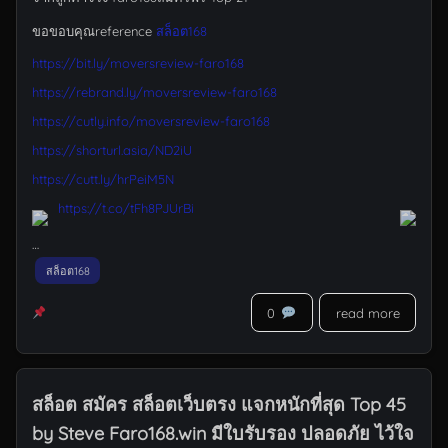
ขอขอบคุณreference
สล็อต168
https://bit.ly/moversreview-faro168
https://rebrand.ly/moversreview-faro168
https://cutly.info/moversreview-faro168
https://shorturl.asia/ND2iU
https://cutt.ly/hrPeiM5N
https://t.co/tFh8PJUrBi
…
สล็อต168
0
read more
สล็อต สมัคร สล็อตเว็บตรง แจกหนักที่สุด Top 45
by Steve Faro168.win มีใบรับรอง ปลอดภัย ไว้ใจ