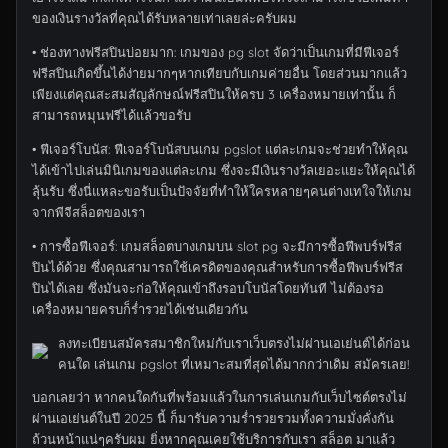
ของเงินรางวัลที่คุณได้รับหลายเท่าเลยล่ะครับผม
• ช่องทางฟรีสปินบ่อยมาก: เกมของ pg slot จัดว่าเป็นเกมที่มีฟีเจอร์
ฟรีสปินเกิดขึ้นได้ง่ายมากๆหากเทียบกับเกมค่ายอื่น โดยส่วนมากแล้ว
เพียงแต่คุณสะสมสัญลักษณ์ฟรีสปินให้ครบ 3 เครื่องหมายเท่านั้น ก็
สามารถหมุนฟรีได้แล้วขอรับ
• ฟีเจอร์โบนัส: ฟีเจอร์โบนัสบนเกม pgslot แต่ละเกมจะช่วยทำให้คุณ
ได้เข้าไปเล่นมินิเกมของแต่ละเกม ซึ่งจะมีเงินรางวัลเยอะแยะให้คุณได้
ลุ้นรับ ซึ่งนี่แหละขอรับเป็นปัจจัยที่ทำให้ใครหลายๆคนต่างเทใจให้เกม
จากพีจีสล็อตของเรา
• การซื้อฟีเจอร์: เกมสล็อตบางเกมบน slot pg จะมีการซื้อฟีพบร์ฟรีส
ปินได้ด้วย ซึ่งคุณสามารถใช้เครดิตของคุณสำหรับการซื้อฟีพบร์ฟรีส
ปินได้เลย ซึ่งมันจะก่อให้คุณเข้าถึงรอบโบนัสโดยทันที ไม่ต้องรอ
เครื่องหมายครบก็ร่ำรวยได้เช่นเดียวกัน
ลงทะเบียนสมัครสมาชิกใหม่กับเราเว็บตรงไม่ผ่านเอเย่นต์ได้ก่อน
คนใด เล่นเกม pgslot ที่เหมาะสมที่สุดได้มากกว่าเดิม สมัครเลย!
บอกเลยว่า หากคนใดกันที่พร้อมแล้วในการเล่นเกมกับเว็บไซต์ตรงไม่
ผ่านเอเย่นต์ในปี 2025 นี้ ก็มารับความร่ำรวยรวมทั้งความมั่งคั่งกัน
ถ้วนหน้าแน่ๆครับผม ยิ่งหากคุณเคยใช้บริการกับเรา สล็อต มาแล้ว