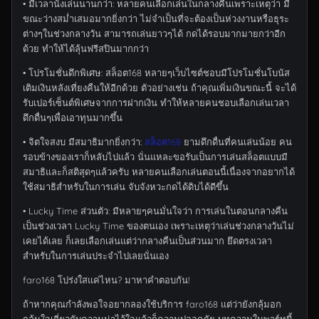
• มีเวลานั่งเล่นนานกว่า: หลายคนเลือกเล่นในกลางคืนเพราะเหตุว่า มี
ขณะว่างสม่ำเสมอมากยิ่งกว่า ไม่จำเป็นที่จะต้องเป็นห่วงงานหรือธุระ
ต่างๆในช่วงกลางวัน สามารถเล่นยาวๆได้ กดได้รอบมากมายกว่าอีก
ด้วย ทำให้ได้ลุ้นฟรีสปินมากกว่า
• โปรโมชั่นดึกพิเศษ: สล็อต168 หลายๆเว็บไซต์ชอบมีโปรโมชั่นโบนัส
เติมเงินหลังเที่ยงคืนให้อีกด้วย ตัวอย่างเช่น ถ้าคุณเพิ่มเงินขณะนี้ จะได้
รับเปอร์เซ็นต์พิเศษจากการฝากเงิน ทำให้หลายคนชอบเลือกเล่นเวลา
ดึกดื่นๆเพื่อเอาทุนมากขึ้น
• จิตใจสงบ มีสมาธิมากยิ่งกว่า:
สล็อต168
ยามดึกดื่นที่คนเล่นน้อย คน
รอบข้างของเราก็หลับไปแล้ว นั่นแหละขอรับเป็นการเล่นสล็อตแบบมี
สมาธิและก็สติสุดๆแล้วครับ หลายคนเลือกเล่นตอนนี้เนื่องจากอยากได้
ใช้สมาธิสำหรับในการเล่น จับจังหวะกดได้ดิบได้ดีขึ้น
• Lucky Time ส่วนตัว: มีหลายๆคนมั่นใจว่า การเล่นในตอนกลางคืน
เป็นช่วงเวลา Lucky Time ของตนเอง เพราะเหตุว่าเล่นช่วงกลางวันไม่
เคยได้เลย ก็เลยเลือกเล่นแต่ว่ากลางคืนเป็นส่วนมาก ยึดตรงเวลา
สำหรับในการเล่นประจำไปเลยนั่นเอง
faro168 โปร่งใสแค่ไหน? มาหาคำตอบกัน!
ถ้าหากคุณกำลังพอใจอยากลองใช้บริการ faro168 แต่ว่ายังกลุ้มอก
กลุ้มใจเกี่ยวกับความน่าไว้ใจแล้วก็ความปลอดภัย บทความในพาร์ทนี้