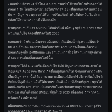
• แอดมินบริการ 24 ชั่วโมง: คุณสามารถเข้าใช้งานเว็บไซต์ของเราได้
ตลอด 1 วัน โดยมีแอดไม่นรอให้บริการที่เยี่ยมที่สุดกับคุณด้วยเหมือน
กัน ทุกปัญหาของคุณจะได้รับการปรับแก้อย่างทันทีทันควัน ไม่ปลด
ปล่อยให้รอนานๆอย่างไม่ต้องสงสัย
มาสนุกสนานกับเรา faro168 ได้แล้ววันนี้ เพื่อนฝูงคู่ซี้ยามยากของนัก
พนันกับเว็บไซต์ตรงที่ดีที่สุดในปี 2025
บอกเลยว่า สิ่งที่คุณเห็นจาก สล็อต168 เป็นเพียงน้ำปรุงรสแค่นั้นครับ
ผม คุณลักษณะของการเป็นเว็บตรงที่มีความน่าวางใจและก็ความ
ปลอดภัยสูงนั้น ยังมีอีกเยอะแยะจำนวนมากที่รอให้ท่านมาพิสูจน์ด้วย
ตัวเอง การเล่นสล็อตออนไลน์นั้น
หากคุณมิได้คิดแผนหรือเลือกเว็บไซต์ที่ดี ปัญหาน่าปวดศีรษะมากไม่
น้อยเลยทีเดียวอาจจะมีการเกิดขึ้นอยู่กับคุณก็ได้ ซึ่งคุณสามารถหลีก
เลี่ยงปัญหาเหล่านั้นได้อย่างง่ายดายเพียงแค่เลือกใช้บริการกับเว็บไซต์
ที่เยี่ยมที่สุดไปเลย แล้วก็ให้พวกเราเป็นตัวเลือกที่เยี่ยมที่สุดของคุณได้
เลยจ้ะขอรับ ลงทะเบียนเป็นสมาชิกใหม่ฟรีกับสหายคู่ขายามยากของ
นักพนัน กับเว็บไซต์ตรงที่เยี่ยมที่สุดในปี 2025 สล็อต168 ถ้าหากคุณ
พร้อมแล้ว สมัครเลย!
สล็อตแตกง่าย faro168 moversreview.in 24 กันยา 68 Ernest ดูรีวิว
จากลูกค้าจริง faro168สมัครฟรี Top 21