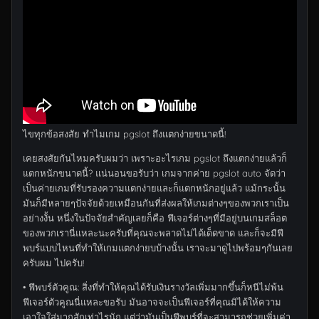
ไขทุกข้อสงสัย ทำไมเกม pgslot ถึงแตกง่ายขนาดนี้!
เคยสงสัยกันไหมครับผมว่า เพราะอะไรเกม pgslot ถึงแตกง่ายแล้วก็
แตกหนักขนาดนี้? แน่นอนขอรับว่า เกมจากค่าย pgslot auto จัดว่า
เป็นค่ายเกมที่รับรองความแตกง่ายและก็แตกหนักอยู่แล้ว แม้กระนั้น
มันก็มีหลายๆปัจจัยด้วยเหมือนกันที่ส่งผลให้เกมต่างๆของพวกเราเป็น
อย่างงั้น หนึ่งในปัจจัยสำคัญเลยก็คือ ฟีเจอร์ต่างๆที่มีอยู่บนเกมสล็อต
ของพวกเรานี่แหละนะครับที่คุณจะพลาดไม่ได้เด็ดขาด และก็จะมีฟี
พบร์แบบไหนที่ทำให้เกมแตกง่ายบบ้างนั้น เราจะมาดูไปพร้อมๆกันเลย
ครับผม ไปครับ!
• ฟีพบร์ตัวคูณ: สิ่งที่ทำให้คุณได้รับเงินรางวัลเพิ่มมากขึ้นก็หนีไม่พ้น
ฟีเจอร์ตัวคูณนี่แหละขอรับ มันอาจจะเป็นฟีเจอร์ที่คุณมิได้ให้ความ
เอาใจใส่มากสักเท่าไรนัก แต่ว่ามันเป็นฟีพบร์ที่จะสามารถช่วยเพิ่มค่า