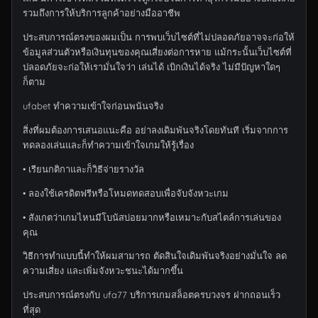
รวมถึงการให้บริการลูกค้าอย่างมืออาชีพ
ประสบการณ์ตรงของผมเป็น การพบเว็บไซต์ที่ไม่ปลอดภัยอาจจะก่อให้
ข้อมูลส่วนตัวหรือเงินทุนของคุณเสี่ยงต่อการหาย แม้กระนั้นเว็บไซต์ที่
ปลอดภัยจะก่อให้เรามั่นใจว่า เล่นได้ เบิกเงินได้จริง ไม่มีปัญหาใดๆ
ก็ตาม
ufabet ทำความเข้าใจก่อนพนันจริง
สิ่งที่ผมต้องการเสนอแนะคือ อย่าลงเดิมพันจริงโดยทันที เริ่มจากการ
ทดลองเล่นและก็ทำความเข้าใจเกมให้รู้เรื่อง
• เรียนกติกาและก็วิธีจ่ายรางวัล
• ลองใช้เครดิตฟรีหรือโหมดทดสอบเพื่อจับจังหวะเกม
• สังเกตว่าเกมไหนมีโบนัสบ่อยมากหรือเหมาะกับสไตล์การเล่นของ
คุณ
วิธีการทำแบบนี้ทำให้ผมสามารถ ตัดสินใจเดิมพันจริงอย่างมั่นใจ ลด
ความเสี่ยง และเพิ่มจังหวะชนะได้มากขึ้น
ประสบการณ์ตรงกับ ufa77 บริการเกมสล็อตครบวงจร ฝากถอนเร็ว
ที่สุด