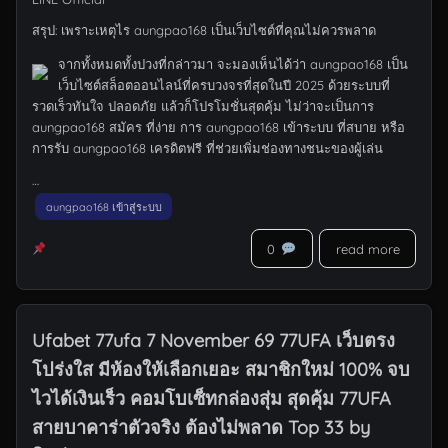
สรุป: เพราะเหตุไร aungpao168 เป็นเว็บไซต์ที่คุณไม่ควรพลาด
จากทั้งหมดทั้งปวงที่กล่าวมา จะมองเห็นได้ว่า aungpao168 เป็น
เว็บไซต์สล็อตออนไลน์ที่ครบวงจรที่สุดในปี 2025 ด้วยระบบที่
รวดเร็วทันใจ ปลอดภัย แล้วก็โปรโมชั่นสุดคุ้ม ไม่ว่าจะเป็นการ
aungpao168 สมัคร ที่ง่าย การ aungpao168 เข้าระบบ ที่สบาย หรือ
การรับ aungpao168 เครดิตฟรี ที่ช่วยเพิ่มช่องทางชนะของผู้เล่น
…
aungpao168 เข้าสู่ระบบ
0
read more
Ufabet 77ufa 7 November 69 77UFA เว็บตรง
โปร่งใส มีห้องให้เลือกเยอะ สมาชิกใหม่ 100% จบ
ไวได้เงินเร็ว คอมโบเซ็ทกล่องสุ่ม สุดคุ้ม 77UFA
สายบาคาร่าตัวจริง ต้องไม่พลาด Top 33 by