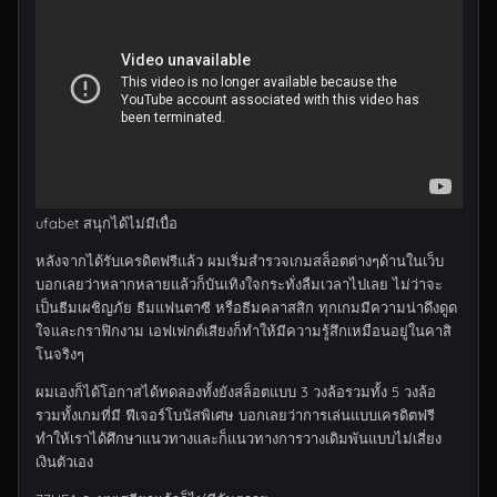
ufabet สนุกได้ไม่มีเบื่อ
หลังจากได้รับเครดิตฟรีแล้ว ผมเริ่มสำรวจเกมสล็อตต่างๆด้านในเว็บ
บอกเลยว่าหลากหลายแล้วก็บันเทิงใจกระทั่งลืมเวลาไปเลย ไม่ว่าจะ
เป็นธีมเผชิญภัย ธีมแฟนตาซี หรือธีมคลาสสิก ทุกเกมมีความน่าดึงดูด
ใจและกราฟิกงาม เอฟเฟกต์เสียงก็ทำให้มีความรู้สึกเหมือนอยู่ในคาสิ
โนจริงๆ
ผมเองก็ได้โอกาสได้ทดลองทั้งยังสล็อตแบบ 3 วงล้อรวมทั้ง 5 วงล้อ
รวมทั้งเกมที่มี ฟีเจอร์โบนัสพิเศษ บอกเลยว่าการเล่นแบบเครดิตฟรี
ทำให้เราได้ศึกษาแนวทางและก็แนวทางการวางเดิมพันแบบไม่เสี่ยง
เงินตัวเอง