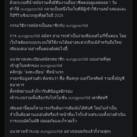
ด้วยระบบที่นำสมัยรวมทั้งมีทีมงานมืออาชีพคอยดูแลตลอด 1 วัน
ทำให้ aungpao168 กลายเป็นหนึ่งในเว็บที่มีผู้เข้าใช้งานสม่ำเสมอและ
ก็มีรีวิวเชิงบวกสูงที่สุดในปี 2025
กรรมวิธีการสมัครเป็นสมาชิกกับ aungpao168
การ aungpao168 สมัคร สามารถทำเป็นง่ายเพียงแต่ไม่กี่ขั้นตอน โดย
เว็บไซต์ออกแบบระบบให้ใช้งานได้อย่างสะดวกถึงแม้สำหรับมือใหม่
เพียงแค่เอาอย่างขั้นตอนดังต่อไปนี้:
แนวทางลงทะเบียนสมัครสมาชิก aungpao168 แบบง่ายที่สุด
เข้าสู่เว็บหลักของ aungpao168
คลิกปุ่ม “ลงทะเบียน” ที่หน้าแรก
กรอกข้อมูลส่วนตัว ดังเช่นว่า ชื่อ-ชื่อสกุล เบอร์โทรศัพท์ รวมทั้งบัญชี
ธนาคาร
ตั้งรหัสผ่านแล้วก็การันตีข้อมูลอีกรอบ
เข้าระบบรวมทั้งเลือกรับโปรโมชั่น aungpao168 เครดิตฟรี
เพียงเท่านี้คุณก็สามารถเริ่มต้นการเดิมพันได้ทันที โดยไม่จำเป็น
จำเป็นต้องผ่านเอเย่นต์หรือเจ้าหน้าที่อะไรก็แล้วแต่ระบบทั้งปวงดำเนิน
การแบบอัตโนมัติ ปลอดภัยและก็รวดเร็ว
แนวทางเข้าระบบ aungpao168 อย่างปลอดภัยแล้วก็ง่ายสุดๆ