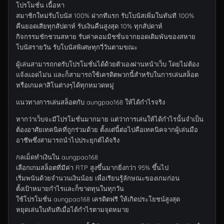
โปรโมชั่น เนื้อหา
สมาชิกใหม่รับโบนัส 100% ฝากทีแรก รับโบนัสเพิ่มในทันที 100%
คืนยอดเสียทุกสัปดาห์ รับเงินคืนสูงสุด 10% ทุกสัปดาห์
กิจกรรมชักชวนสหาย รับค่าคอมมิชชั่นจากยอดเดิมพันของสหาย
โบนัสรายวัน รับโบนัสพิเศษทุกวี่วันตามขณะ
ผู้เล่นสามารถกดรับโปรโมชั่นได้ด้วยตัวเองผ่านหน้าเว็บ โดยไม่ต้อง
แจ้งแอดไม่น และก็สามารถใช้เครดิตพวกนี้สำหรับในการเล่นสล็อต
หรือเกมคาสิโนต่างๆได้ทุกหมวดหมู่
แนวทางการเล่นสล็อตกับ aungpao168 ให้ได้กำไรจริง
หากว่าเว็บจะมีโปรโมชั่นมากมาย แต่ว่าการเล่นให้ได้กำไรนั้นจำเป็น
ต้องอาศัยเทคนิคที่ถูกร่วมด้วย ตั้งแต่นี้ต่อไปคือเทคนิคจากผู้เล่นมือ
อาชีพซึ่งสามารถนำไปประยุกต์ได้จริง
กลเม็ดทำเงินใน aungpao168
เลือกเกมสล็อตที่มีค่า RTP สูงขึ้นมากยิ่งกว่า 95% ขึ้นไป
เริ่มพนันด้วยจำนวนเงินน้อย เพื่อเรียนรู้ลักษณะของเกมก่อน
ตั้งเป้าหมายกำไรและก็ขาดทุนในทุกวัน
ใช้โปรโมชั่น aungpao168 เครดิตฟรี ให้เกิดประโยชน์สูงสุด
หยุดเล่นในทันทีเมื่อได้กำไรตามจุดหมาย