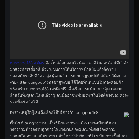
Marketing
Online Games
Pet Care
Property
aungpao168 สมัคร
คือเว็บสล็อตออนไลน์และคาสิโนออนไลน์ที่กำลัง
มาแรงที่สุดเดี๋ยวนี้ ด้วยระบบการให้บริการที่นำสมัยแล้วก็ความ
Technology
ปลอดภัยระดับที่ถือว่าสูง ผู้เล่นสามารถ aungpao168 สมัคร ได้อย่าง
ง่ายๆ และ aungpao168 เข้าสู่ระบบ ได้โดยทันทีแบบไม่ต้องคอยคิว
Travel
พร้อมรับ aungpao168 เครดิตฟรี เพื่อเริ่มการพนันอย่างคุ้ม เหมาะ
สำหรับทั้งผู้เล่นใหม่แล้วก็ผู้เล่นมืออาชีพที่มองหาเว็บไซต์ตรงป้อมคงจะ
Contact
รวมทั้งเชื่อถือได้
เพราะเหตุใดผู้เล่นถึงเลือกใช้บริการกับ aungpao168
Pin Posts
เว็บไซต์ aungpao168 เป็นที่นิยมเพราะว่ามีระบบระเบียบที่ครบ
วงจรรวมทั้งรองรับทุกการใช้แรงงานของผู้เล่น ทั้งยังเรื่องความ
ปลอดภัย ความเสถียรภาพ แล้วก็การให้บริการที่โปร่งใส รวมทั้งมีเกม