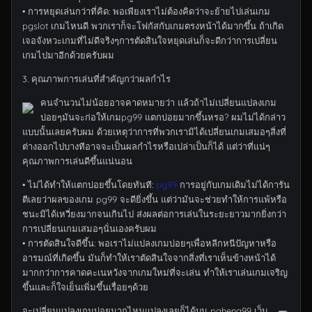
• การหยุดเล่นกว่าที่คิด: พอเพียงเราไม่ต้องคิดว่าจะย้ายไปเล่นเกม
pgslot เกมไหนดี พวกเราก็จะโฟกัสกับเกมตรงหน้าได้มากขึ้น ถ้าเกิด
เจอจังหวะเกมที่ไม่ดีจริงๆการตัดสินใจหยุดเล่นก็จะดีกว่าการเปลี่ยน
เกมไปมาอีกด้วยครับผม
3. คุณภาพการเล่นที่สำคัญกว่าผลกำไร
คนจำนวนไม่น้อยอาจคาดหมายว่า แล้วถ้าไม่เปลี่ยนแปลงเกม
บ่อยๆมันจะก่อให้เกมpg99 แตกบ่อยมากขึ้นหรอ? ผมไม่ได้กล่าว
แบบนั้นเลยครับผม ด้วยเหตุว่าการที่พวกเรามิได้เปลี่ยนเกมเสมอๆสิ่งที่
ต่างออกไปบางทีอาจจะเป็นผลกำไรหรือเปล่าเป็นก็ได้ แต่ว่าที่แน่ๆ
คุณภาพการเล่นดีขึ้นแน่นอน
• ไม่ได้ทำให้แตกบ่อยขึ้นโดยทันที:
pg99
การอยู่กับเกมเดิมไม่ได้การัน
ตีเลยว่าผลของเกม pg99 จะดียิ่งขึ้น แต่ว่ามันจะช่วยทำให้การแพ้หรือ
ชนะมิได้เหวี่ยงมากจนเกินไป ส่งผลต่อการเล่นในระยะยาวมากยิ่งกว่า
การเปลี่ยนเกมเสมอๆนั่นเองครับผม
• การตัดสินใจดีขึ้น: พอเราไม่แปลงเกมบ่อยๆเพื่อหลีกหนีปัญหาหรือ
อารมณ์ที่เกิดขึ้น มันก็ทำให้เราตัดสินใจจากสิ่งที่เราเห็นข้างหน้าได้
มากกว่าการคาดคะเนหวังจากเกมใหม่ที่จะเล่น ทำให้เราเล่นเกมเจริญ
ขึ้นและก็ใจเย็นเพิ่มขึ้นเรื่อยๆด้วย
จะเปลี่ยนแปลงเกมบ่อยมากไหมแปลงเลยก็ได้บน pgheng99 เว็บ