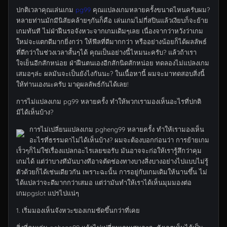
ปกติเวลาคุณเล่นเกม
pg99
คุณแปลงเกมหลายครั้งขนาดไหนครับผม?
Marketing
หลายท่านมักมีนิสัยคล้ายๆกันก็คือ เล่นเกมไม่กี่สปินแล้วเงียบก็จะย้าย
เกมทันที ไม่ฝ่าฝืนรอจังหวะจากเกมเดิมๆเลย เนื่องจากว่าหวังว่าเกม
ใหม่จะแตกดีมากยิ่งกว่า ให้ฟีลที่ดีมากกว่า หรืออย่างน้อยก็ได้ผลลัพธ์
Online Games
ที่ดีกว่าในช่วงเวลาสั้นๆได้ คุณเป็นอย่างนี้ไหมนะครับ? แล้วถ้าเรา
ใจเย็นอีกสักหน่อย ฝ่าฝืนตนเองอีกสักนิดสักหน่อย ทดลองไม่แปลงเกม
Pet Care
เสมอๆล่ะ ผลมันจะเป็นยังไงกันนะ? ในเนื้อหานี้ ผมจะมาทดสอบสิ่งนี้
ให้ท่านเองนะครับ มาดูผลลัพธ์กันได้เลย!
Property
การไม่แปลงเกม pg99 หลายครั้ง ทำให้พวกเรามองเห็นอะไรที่ปกติ
มิได้เห็นบ้าง?
Technology
การไม่เปลี่ยนแปลงเกม pgheng99 หลายครั้ง ทำให้เรามองเห็น
Travel
อะไรที่ธรรมดาไม่ได้เห็นบ้าง? ผมจะต้องบอกก่อนว่า การย้ายเกม
เร็วๆก็ไม่ใช่เรื่องแปลกอะไรเลยขอรับ มันอาจจะก่อให้เรารู้สึกว่าคุม
เกมได้ แต่ว่าบางทีมันบางทีอาจตัดช่องทางบางสิ่งบางอย่างไปแบบไม่รู้
Contact
ตัวด้วยก็ได้เช่นเดียวกัน เพราะฉะนั้น การอยู่กับเกมเดิมให้นานขึ้น ไม่
ได้แปลว่าจะดีมากกว่าเสมอ แต่ว่ามันทำให้เราได้เห็นมุมมองต่อ
Pin Posts
เกมpgslot แปรไปแน่ๆ
1. เริ่มมองเห็นจังหวะของเกมชัดขึ้นกว่าที่เคย