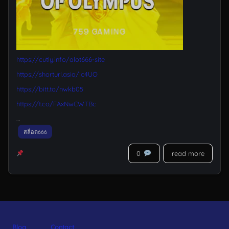
https://cutly.info/alot666-site
https://shorturl.asia/ic4UO
https://bitt.to/nwkb05
https://t.co/FAxNwCWTBc
…
สล็อต666
0
read more
Blog
Contact