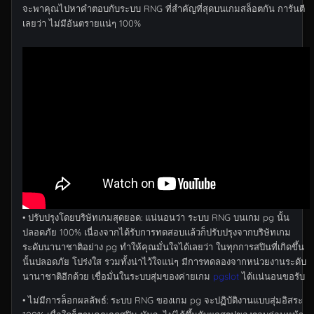
จะพาคุณไปหาคำตอบกับระบบ RNG ที่สำคัญที่สุดบนเกมสล็อตกัน การันตี
เลยว่า ไม่มีอันตรายแน่ๆ 100%
• ปรับปรุงโดยบริษัทเกมสุดยอด: แน่นอนว่า ระบบ RNG บนเกม pg นั้น
ปลอดภัย 100% เนื่องจากได้รับการทดสอบแล้วก็ปรับปรุงจากบริษัทเกม
ระดับนานาชาติอย่าง pg ทำให้คุณมั่นใจได้เลยว่า ในทุกการสปินที่เกิดขึ้น
นั้นปลอดภัย โปร่งใส รวมทั้งน่าไว้ใจแน่ๆ มีการทดลองจากหน่วยงานระดับ
นานาชาติอีกด้วย เชื่อมั่นในระบบสุ่มของค่ายเกม
pgslot
ได้แน่นอนขอรับ
• ไม่มีการล็อกผลลัพธ์: ระบบ RNG ของเกม pg จะปฏิบัติงานแบบสุ่มอิสระ