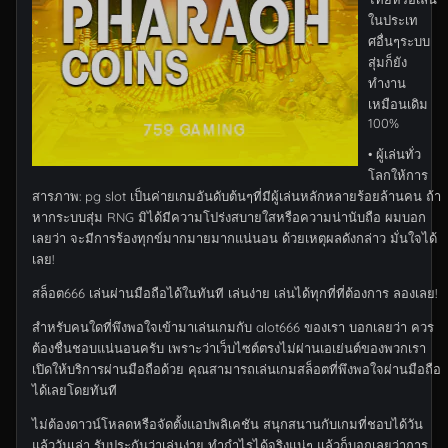
ในประเท
ศอื่นๆระบบ
สุ่มก็ยัง
ทำงาน
เหมือนเดิม
100%
• ผู้เล่นทั่ว
โลกให้การ
สารภาพ: pg slot เป็นค่ายเกมอันดับต้นๆที่มีผู้เล่นหลักหลายร้อยล้านคน ถ้า
หากระบบสุ่ม RNG มิได้มีความโปร่งสบายใสหรือความน่านับถือ ผมบอก
เลยว่า จะมีการร้องทุกข์มากมายมากแน่นอน ด้วยเหตุผลดังกล่าว มั่นใจได้
เลย!
สล็อต666 เล่นผ่านมือถือได้ในทันที เล่นง่าย เล่นได้ทุกที่ที่ต้องการ ลองเลย!
สำหรับคนใดที่พึงพอใจเข้ามาเล่นเกมกับ alot666 ของเรา บอกเลยว่า ควร
ต้องชื่นชอบแน่นอนครับ เพราะว่าเว็บไซต์ตรงไม่ผ่านเอเย่นต์ของพวกเรา
เปิดให้บริการผ่านมือถือด้วย คุณสามารถเล่นเกมสล็อตที่พึงพอใจผ่านมือถือ
ได้เลยโดยทันที
ไม่ต้องดาวน์โหลดหรือจัดตั้งแอปพลิเคชัน สนุกสนานกับเกมที่ชอบได้วัน
แล้ววันเล่า รับประกันว่าเล่นง่าย ทำกำไรได้จริงแน่ๆ แล้วก็บอกเลยว่าการ