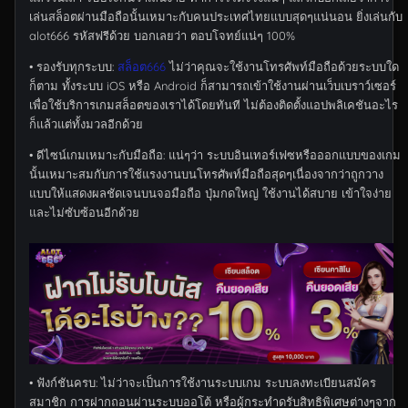
เล่นสล็อตผ่านมือถือนั้นเหมาะกับคนประเทศไทยแบบสุดๆแน่นอน ยิ่งเล่นกับ
alot666 รหัสฟรีด้วย บอกเลยว่า ตอบโจทย์แน่ๆ 100%
• รองรับทุกระบบ:
สล็อต666
ไม่ว่าคุณจะใช้งานโทรศัพท์มือถือด้วยระบบใด
ก็ตาม ทั้งระบบ iOS หรือ Android ก็สามารถเข้าใช้งานผ่านเว็บเบราว์เซอร์
เพื่อใช้บริการเกมสล็อตของเราได้โดยทันที ไม่ต้องติดตั้งแอปพลิเคชันอะไร
ก็แล้วแต่ทั้งมวลอีกด้วย
• ดีไซน์เกมเหมาะกับมือถือ: แน่ๆว่า ระบบอินเทอร์เฟซหรือออกแบบของเกม
นั้นเหมาะสมกับการใช้แรงงานบนโทรศัพท์มือถือสุดๆเนื่องจากว่าถูกวาง
แบบให้แสดงผลชัดเจนบนจอมือถือ ปุ่มกดใหญ่ ใช้งานได้สบาย เข้าใจง่าย
และไม่ซับซ้อนอีกด้วย
• ฟังก์ชันครบ: ไม่ว่าจะเป็นการใช้งานระบบเกม ระบบลงทะเบียนสมัคร
สมาชิก การฝากถอนผ่านระบบออโต้ หรือผู้กระทำดรับสิทธิพิเศษต่างๆจาก