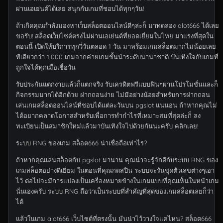
ผ่านเอเย่นต์ได้เลย สนุกกับเกมที่ชอบได้ทุกๆวัน!
Marketing
ถ้าเกิดคุณกำลังมองหาเว็บสล็อตออนไลน์ดีๆล่ะก็ มาทดลอง alot666 ได้เลย
ขอรับ! สล็อตเว็บไซต์ตรงไม่ผ่านเอเย่นต์ที่ยอดเยี่ยมในไทย มาแรงที่สุดใน
Online Games
ตอนนี้ เปิดให้บริการทุกวี่วันตลอด 1 วัน มาพร้อมเกมสล็อตมากไม่น้อยเลย
ทีเดียวกว่า 1,000 เกมจากค่ายเกมชั้นนำระดับนานาชาติ บันเทิงใจกับเกมที่
Pet Care
ถูกใจได้ทุกเมื่อเชื่อวัน
รับประกันแตกง่ายแล้วก็แตกจริง รับเครดิตฟรีแบบฟินๆผ่านโปรโมชั่นและก็
Property
กิจกรรมมากได้อีกด้วย ฝากถอนง่าย ไม่มีอย่างน้อยสำหรับการฝากถอน
เล่นเกมสล็อตออนไลน์ที่ชอบได้แต่ละวันบน pgslot แน่นอน ถ้าหากคุณไม่
Technology
ได้อยากคลาดโอกาสสำหรับเพื่อการทำกำไรที่เหมาะสมที่สุดล่ะก็ ลง
ทะเบียนเป็นสมาชิกใหม่แล้วมาบันเทิงใจไปด้วยกันนะครับ คลิกเลย!
Travel
ระบบ RNG ของเกม สล็อต666 น่าเชื่อถือเท่าไร?
ถ้าหากคุณเล่นสล็อตกับ pgslot มานาน คุณน่าจะรู้จักดีกับระบบ RNG ของ
Contact
เกมสล็อตอย่างดีเยี่ยม ในตอนที่คุณกดสปิน ระบบจะรันชุดตัวเลขต่างๆเอา
ไว้ ต่อไปจะมีการแปลงเป็นเครื่องหมายข้างในเกมแบบที่คุณเห็นในหน้าเกม
Pin Posts
นั่นเองครับ ระบบ RNG ถือว่าเป็นระบบที่สำคัญที่สุดของเกมสล็อตเลยก็ว่า
ได้
แล้วในเกม alot666 เว็บไซต์ที่ตรงนั้น มันน่าไว้วางใจแค่ไหน? สล็อต666