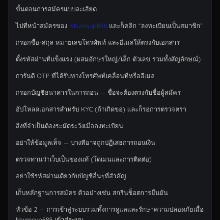
ขั้นตอนการสมัครแบบละเอียด
ไปที่หน้าสมัครของ
Khumsup888
และก็คลิก “ลงทะเบียนเป็นสมาชิก”
กรอกชื่อ-สกุล หมายเลขโทรศัพท์ และอีเมลให้ตรงกับเอกสาร
ตั้งรหัสผ่านที่แข็งแรง (ผสมอักษรใหญ่/เล็ก ตัวเลข รวมทั้งสัญลักษณ์)
การันตี OTP ที่ได้รับทางโทรศัพท์เคลื่อนที่หรืออีเมล
กรอกบัญชีธนาคารในการถอน — ชื่อจะต้องตรงกับชื่อผู้สมัคร
อัปโหลดเอกสารสำหรับ KYC (ถ้าเกิดขอ) และก็รอการตรวจตรา
สิ่งที่จำเป็นต้องระมัดระวังเมื่อลงทะเบียน
อย่าให้ข้อมูลเท็จ — บางทีอาจถูกปฏิเสธการถอนเงิน
ตรวจทานว่าเว็บเป็นของแท้ (โดเมนและการติดต่อ)
อย่าใช้รหัสผ่านเดียวกับบัญชีอื่นๆที่สำคัญ
เก็บหลักฐานการสมัคร ตัวอย่างเช่น สกรีนช็อตการยืนยัน
หัวข้อ 2 — การเข้าสู่ระบบรวมทั้งการดูแลและรักษาความปลอดภัยเมื่อ
khumsup888 เข้าสู่ระบบ