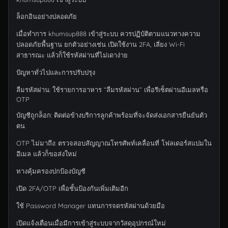
ล็อกอินอย่างปลอดภัย
เมื่อทำการ khumsup888 เข้าสู่ระบบ ควรปฏิบัติตามแนวทางความ
ปลอดภัยพื้นฐาน ยกตัวอย่างเช่น เปิดใช้งาน 2FA, เลี่ยง Wi-Fi
สาธารณะ แล้วก็ใช้รหัสผ่านที่ไม่เดาง่าย
ปัญหาทั่วไปและการปรับปรุง
ลืมรหัสผ่าน: ใช้รายการอาหาร “ลืมรหัสผ่าน” เพื่อรีเซ็ตผ่านอีเมลหรือ
OTP
บัญชีถูกล็อก: ติดต่อข้างบริการลูกค้าพร้อมที่จะจัดส่งเอกสารยืนยันตัว
ตน
OTP ไม่มาถึง: ตรวจสอบสัญญาณโทรศัพท์เคลื่อนที่ โฟลเดอร์สแปมใน
อีเมล แล้วก็ขอส่งใหม่
ทางคุ้มครองปกป้องบัญชี
เปิด 2FA/OTP เพื่อชั้นป้องกันเพิ่มเติมอีก
ใช้ Password Manager แทนการจดรหัสผ่านด้วยมือ
เปิดแจ้งเตือนเมื่อมีการเข้าสู่ระบบจากวัสดุอุปกรณ์ใหม่