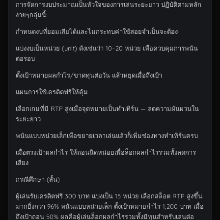
การจัดการงบประมาณเป็นหัวใจของการเล่นระยะยาว ปฏิบัติตามหลัก
ง่ายๆกลุ่มนี้:
กำหนดงบที่ยอมเสียได้และไม่กระทบค่าใช้สอยจำเป็นจะต้อง
แบ่งงบเป็นหน่วย (unit) ดังเช่นว่า 10–20 หน่วย เพื่อควบคุมการพนัน
ต่อรอบ
ตั้งเป้าหมายผลกำไร/ขาดทุนต่อวัน แล้วหยุดเมื่อถึงเป้า
แผนการใช้เครดิตฟรีให้คุ้ม
เลือกเกมที่มี RTP สูงเมื่อจุดหมายเป็นทำเทิร์น — ลดความผันผวนใน
ระยะยาว
พนันแบบหน่วยเล็กเพื่อขยายเวลาเล่นแล้วก็เพิ่มช่องทางทำเทิร์นครบ
เมื่อตรงเป้าผลกำไร ให้ถอนนิดหน่อยเพื่อล็อกผลกำไรรวมทั้งลดการ
เสี่ยง
กรณีศึกษา (สั้น)
ผู้เล่นรับเครดิตฟรี 300 บาท แบ่งเป็น 15 หน่วย เลือกสล็อต RTP สูงขึ้น
มากยิ่งกว่า 96% พนันแบบหน่วยเล็ก ตั้งเป้าหมายกำไร 1,200 บาท เมื่อ
ถึงเป้าถอน 50% ผลคือผู้เล่นล็อกผลกำไรรวมทั้งมีทุนสำหรับเล่นต่อ