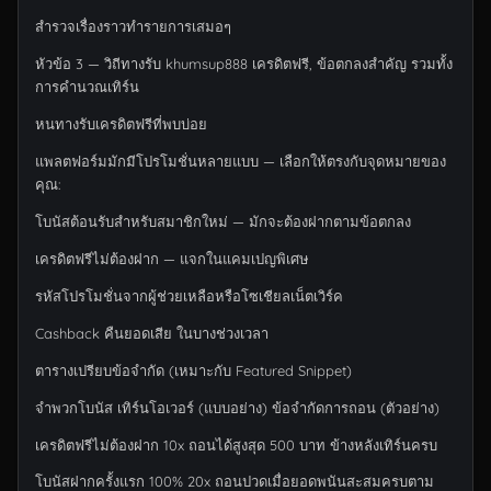
สำรวจเรื่องราวทำรายการเสมอๆ
หัวข้อ 3 — วิถีทางรับ khumsup888 เครดิตฟรี, ข้อตกลงสำคัญ รวมทั้ง
การคำนวณเทิร์น
หนทางรับเครดิตฟรีที่พบบ่อย
แพลตฟอร์มมักมีโปรโมชั่นหลายแบบ — เลือกให้ตรงกับจุดหมายของ
คุณ:
โบนัสต้อนรับสำหรับสมาชิกใหม่ — มักจะต้องฝากตามข้อตกลง
เครดิตฟรีไม่ต้องฝาก — แจกในแคมเปญพิเศษ
รหัสโปรโมชั่นจากผู้ช่วยเหลือหรือโซเชียลเน็ตเวิร์ค
Cashback คืนยอดเสีย ในบางช่วงเวลา
ตารางเปรียบข้อจำกัด (เหมาะกับ Featured Snippet)
จำพวกโบนัส เทิร์นโอเวอร์ (แบบอย่าง) ข้อจำกัดการถอน (ตัวอย่าง)
เครดิตฟรีไม่ต้องฝาก 10x ถอนได้สูงสุด 500 บาท ข้างหลังเทิร์นครบ
โบนัสฝากครั้งแรก 100% 20x ถอนปวดเมื่อยอดพนันสะสมครบตาม