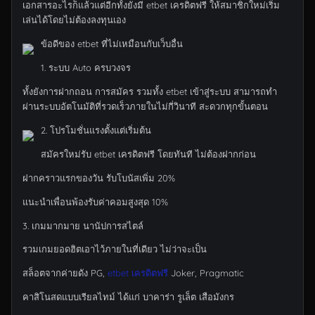
เอกสารอะไรก็แล้วแต่อีกทั้งยังมี etbet เครดิตฟรี ให้สมาชิกใหม่เริ่ม
เล่นได้โดยไม่ต้องลงทุนเอง
Marketing
ข้อดีของ etbet ที่ไม่เหมือนกับเว็บอื่น
Online Games
1. ระบบ Auto ครบวงจร
ทั้งยังการฝากถอน การสมัคร รวมทั้ง etbet เข้าสู่ระบบ สามารถทำ
Pet Care
ผ่านระบบอัตโนมัติที่รวดเร็วภายในไม่กี่วินาที สะดวกทุกขั้นตอน
Property
2. โปรโมชั่นแรงตั้งแต่เริ่มต้น
สมัครใหม่รับ etbet เครดิตฟรี โดยทันที ไม่ต้องฝากก่อน
Technology
ฝากคราวแรกของวัน รับโบนัสเพิ่ม 20%
Travel
แนะนำเพื่อนพ้องรับค่าคอมสูงสุด 10%
3. เกมมากมาย นานัปการสไตล์
Contact
รวมเกมยอดฮิตเอาไว้ภายในที่เดียว ไม่ว่าจะเป็น
Pin Posts
สล็อตจากค่ายดัง PG,
etbet เครดิตฟรี
Joker, Pragmatic
คาสิโนสดแบบเรียลไทม์ ได้แก่ บาคาร่า รูเล็ต เสือมังกร