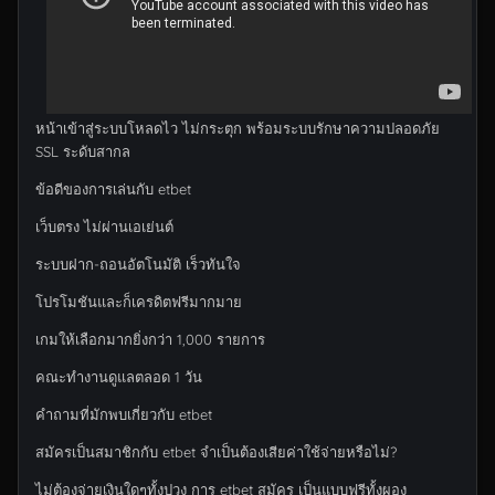
หน้าเข้าสู่ระบบโหลดไว ไม่กระตุก พร้อมระบบรักษาความปลอดภัย
SSL ระดับสากล
ข้อดีของการเล่นกับ etbet
เว็บตรง ไม่ผ่านเอเย่นต์
ระบบฝาก-ถอนอัตโนมัติ เร็วทันใจ
โปรโมชันและก็เครดิตฟรีมากมาย
เกมให้เลือกมากยิ่งกว่า 1,000 รายการ
คณะทำงานดูแลตลอด 1 วัน
คำถามที่มักพบเกี่ยวกับ etbet
สมัครเป็นสมาชิกกับ etbet จำเป็นต้องเสียค่าใช้จ่ายหรือไม่?
ไม่ต้องจ่ายเงินใดๆทั้งปวง การ etbet สมัคร เป็นแบบฟรีทั้งผอง