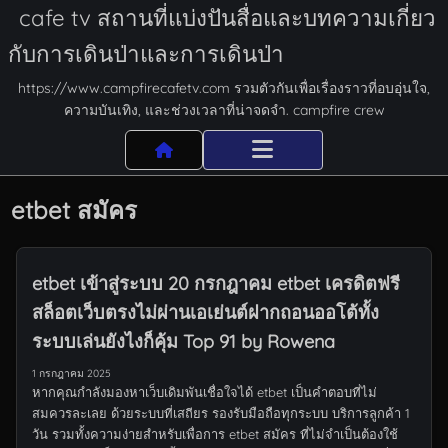
cafe tv สถานที่แบ่งปันสื่อและบทความเกี่ยว
กับการเดินป่าและการเดินป่า
https://www.campfirecafetv.com รวมตัวกันเพื่อเรื่องราวที่อบอุ่นใจ,
ความบันเทิง, และช่วงเวลาที่น่าจดจำ. campfire crew
Home
etbet สมัคร
Blog
etbet เข้าสู่ระบบ 20 กรกฎาคม etbet เครดิตฟรี
Outdoors
สล็อตเว็บตรงไม่ผ่านเอเย่นต์ฝากถอนออโต้ทั้ง
ระบบเล่นยังไงก็คุ้ม Top 91 by Rowena
E-commerce
1 กรกฎาคม 2025
Finance
หากคุณกำลังมองหาเว็บเดิมพันเชื่อใจได้ etbet เป็นคำตอบที่ไม่
สมควรละเลย ด้วยระบบที่เสถียร รองรับมือถือทุกระบบ บริการลูกค้า 1
วัน รวมทั้งความง่ายสำหรับเพื่อการ etbet สมัคร ที่ไม่จำเป็นต้องใช้
Health