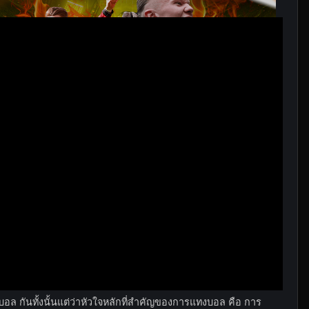
อล กันทั้งนั้นแต่ว่าหัวใจหลักที่สำคัญของการแทงบอล คือ การ