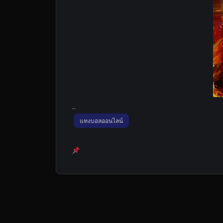
…
แทงบอลออนไลน์