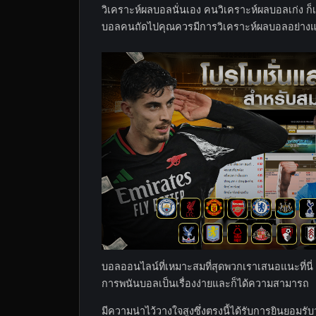
วิเคราะห์ผลบอลนั่นเอง คนวิเคราะห์ผลบอลเก่ง ก็
บอลคนถัดไปคุณควรมีการวิเคราะห์ผลบอลอย่างแ
บอลออนไลน์ที่เหมาะสมที่สุดพวกเราเสนอแนะที่นี่ 
การพนันบอลเป็นเรื่องง่ายและก็ได้ความสามารถ
มีความน่าไว้วางใจสูงซึ่งตรงนี้ได้รับการยินยอ