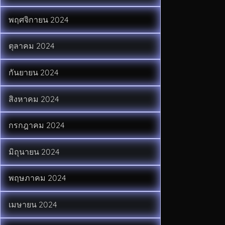
พฤศจิกายน 2024
ตุลาคม 2024
กันยายน 2024
สิงหาคม 2024
กรกฎาคม 2024
มิถุนายน 2024
พฤษภาคม 2024
เมษายน 2024