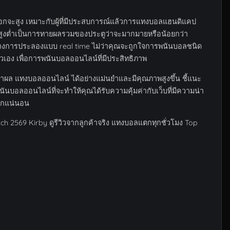
อกจะสูง เหมาะกับผู้ที่มีประสบการณ์แล้วการแทงบอลแฮนดิแคป
ูงต่ำเป็นการทายผลรวมของประตูว่าจะมากมายหรือน้อยกว่า
การประลองแบบ real time ไม่ว่าคุณจะถูกใจการพนันบอลชนิด
ัวเอง เพื่อการพนันบอลออนไลน์ที่มีประสิทธิภาพ
ณาผล แทงบอลออนไลน์ ได้อย่างแม่นยำและมีคุณภาพสูงขึ้น ชี้แนะ
พนันบอลออนไลน์ที่จะทำให้คุณได้รับความคุ้มค่ากับเว็บที่มีความน่า
าชิกแน่นอน
rch 2569 Kirby ดูรีวิวจากลูกค้าจริง แทงบอลแตกทุกชั่วโมง Top