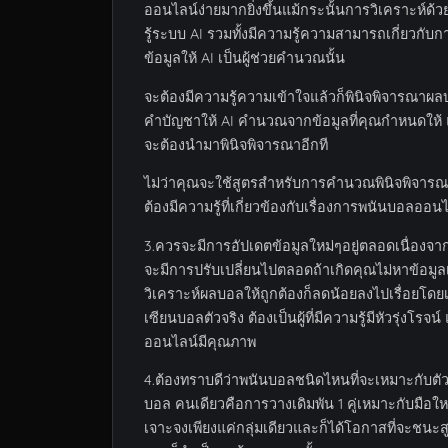
ออนไลน์ง่ายมากยิ่งขึ้นแม้กระนั้นการวิเคราะห์ด้
รู้ระบบ AI รวมทั้งมีความรู้ความสามารถเกี่ยวกั
ข้อมูลให้ AI เป็นผู้ช่วยคำนวณนั้น
จะต้องมีความรู้ความเข้าใจแล้วก็พินิจพิจารณาผลบ
คำบัญชาให้ AI คำนวณจากข้อมูลที่คุณกำหนดให้ แล
จะต้องนำมาพินิจพิจารณาอีกที
ไม่ว่าคุณจะใช้สูตรสำหรับการคำนวณพินิจพิจารณ
ต้องมีความรู้ที่เกี่ยวข้องกับเรื่องการพนันบอลออนไ
3.ควรจะมีการอัปเดตข้อมูลใหม่ๆอยู่ตลอดเนื่องจา
จะมีการปรับเปลี่ยนไปตลอดถ้าเกิดคุณไม่หาข้อมูลเพิ่
วิเคราะห์ผลบอลให้ถูกต้องก็ลดน้อยลงไปเรื่อยโดย
เซียนบอลตัวจริง ต้องเป็นผู้ที่มีความรู้มีหัวรุ่งโ
ออนไลน์มีคุณภาพ
4.ต้องทราบดีว่าพนันบอลชนิดไหนที่จะเหมาะกับตั
บอล คนเดียวคือการวางเดิมพัน 1 คู่เหมาะกับมือใหม
เจาะจงเพียงแค่กลุ่มเดียวและก็ได้โอกาสที่จะชน