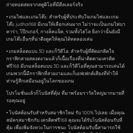
ถ่ายทอดสดจากสตูดิโอที่มีดีลเลอร์จริง
• เกมไพ่และเกมโต๊ะ: สำหรับผู้ที่ประทับใจเกมไพ่และเกม
โต๊ะ judhai168 มีเกมให้เลือกเล่นมาก ไม่ว่าจะเป็นเกมไพ่บา
คาร่า, โป๊กเกอร์, กางล็คแจ็ค, รวมทั้งไฮโล ยิ่งกว่านั้นยังมี
เกมโต๊ะอื่นๆที่น่าดึงดูดให้คุณได้ทดลองเล่น
• เกมสล็อตแบบ 3D และก็วิดีโอ: สำหรับผู้ที่ติดอกติดใจ
กราฟิกสวยสดงดงามแล้วก็เนื้อเรื่องที่น่าติดตามเครดิต
ฟรี168 มีเกมสล็อตแบบ 3D และก็วิดีโอที่คุณสามารถเล่นได้
เกมพวกนี้มีกราฟิกที่สวยงามและก็เอฟเฟกต์เสียงที่ทำให้
ท่านรู้สึกเสมือนอยู่ในโลกของเกม
โปรโมชั่นแล้วก็โบนัสที่คุ้ม ที่มาพร้อมราวัลใหญ่มากมายที่
รอคุณอยู่
• โบนัสต้อนรับสำหรับสมาชิกใหม่ รับ 100% ไปเลย: เมื่อคุณ
สมัครสมาชิกกับ เครดิตฟรี168 คุณจะได้รับโบนัสต้อนรับที่
คุ้ม เพื่อเพิ่มจังหวะในการชนะ โบนัสต้อนรับนี้สามารถใช้