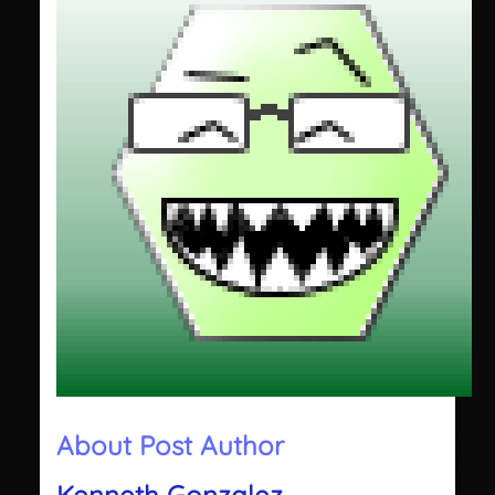
About Post Author