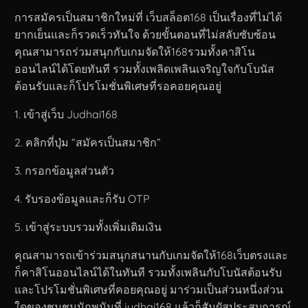
การสมัครเป็นสมาชิกใหม่ที่ เว็บสล็อต168 เป็นเรื่องที่ไม่ได้
ยากเย็นและก็รวดเร็วทันใจ ด้วยขั้นตอนที่ไม่สลับซับซ้อน
คุณสามารถร่วมสนุกกับเกมจัดให้168รวมทั้งคาสิโน
ออนไลน์ได้โดยทันที รวมทั้งเพลิดเพลินเจริญใจกับโบนัส
ต้อนรับและก็โปรโมชั่นพิเศษที่รอคอยคุณอยู่
1. เข้าสู่เว็บ Judhai168
2. คลิกที่ปุ่ม “สมัครเป็นสมาชิก”
3. กรอกข้อมูลส่วนตัว
4. รับรองข้อมูลและก็รับ OTP
5. เข้าสู่ระบบรวมทั้งเพิ่มเติมเงิน
คุณสามารถเข้าร่วมสนุกสนานกับเกมจัดให้168เว็บตรงและ
ก็คาสิโนออนไลน์ได้ในทันที รวมทั้งเพลินกับโบนัสต้อนรับ
และโปรโมชั่นพิเศษที่คอยคุณอยู่ มาร่วมเป็นส่วนหนึ่งส่วน
ใดของชุมชนนักพนันที่ judhai168 แล้วก็สัมผัสประสบการณ์