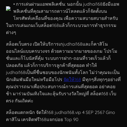
• การเล่นผ่านแอพพลิเคชั่น: นอกนั้น judhai168ยังมีแอพ
พลิเคชั่นที่คุณสามารถดาวน์โหลดแล้วก็จัดตั้งบน
โทรศัพท์เคลื่อนที่ของคุณ เพื่อความสบายสบายสำหรับ
ในการเล่นเกมเว็บสล็อต168แล้วก็กระบวนการทำธุรกรรม
ต่างๆ
สล็อตเว็บตรง เปิดให้บริการเกjudhai168และก็คาสิโน
ออนไลน์แบบครบวงจร ด้วยความมากมายของเกม โปรโม
ชั่นและก็โบนัสที่คุ้ม ระบบการฝาก-ถอนที่รวดเร็วแล้วก็
ปลอดภัย แล้วก็การบริการลูกค้าที่สุดยอด ทำให้
judhai168เป็นที่ชื่นชอบของนักพนันทั้งโลก ไม่ว่าคุณจะเป็น
นักเดิมพันมือใหม่หรือมือโปร
จัดให้168
มีทุกๆสิ่งทุกๆอย่างที่
คุณปรารถนาเพื่อประสบการณ์การเล่นที่สุดยอด อย่าคอย
ช้า มาร่วมบันเทิงใจและลุ้นรับรางวัลใหญ่ที่ สล็อต168 เว็บ
ตรง กันเถิดค่ะ
สล็อตแตกหนัก จัดให้168 judhai168.vip 4 SEP 2567 Gino
คาสิโน เครดิตฟรี168แจกบ่อย Top 90