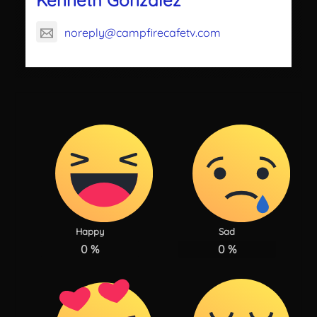
Kenneth Gonzalez
noreply@campfirecafetv.com
Happy
Sad
0
%
0
%