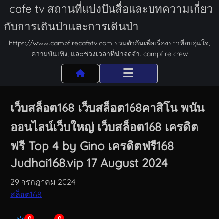
cafe tv สถานที่แบ่งปันสื่อและบทความเกี่ยว
กับการเดินป่าและการเดินป่า
https://www.campfirecafetv.com รวมตัวกันเพื่อเรื่องราวที่อบอุ่นใจ,
ความบันเทิง, และช่วงเวลาที่น่าจดจำ. campfire crew
Home
เว็บสล็อต168 เว็บสล็อต168คาสิโน พนัน
Blog
ออนไลน์เว็บใหญ่ เว็บสล็อต168 เครดิต
ฟรี Top 4 by Gino เครดิตฟรี168
Outdoors
Judhai168.vip 17 August 2024
E-commerce
29 กรกฎาคม 2024
Finance
สล็อต168
Health
0
0