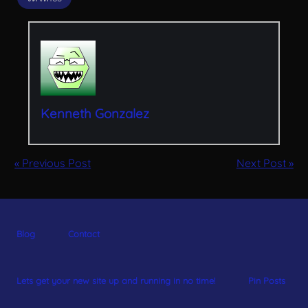
Kenneth Gonzalez
« Previous Post
Next Post »
Blog
Contact
Lets get your new site up and running in no time!
Pin Posts