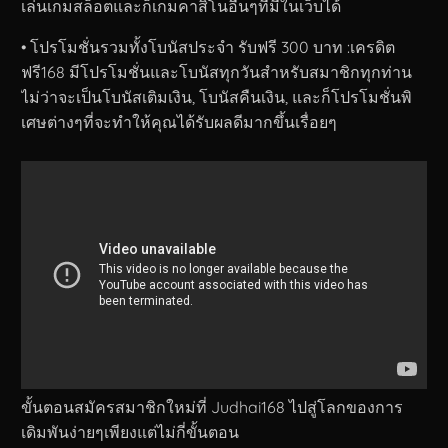
เล่นเกมสล็อตและก็เกมคาสิโนอื่นๆที่มีในเว็บได้
• โปรโมชั่นรวมทั้งโบนัสประจำ รับฟรี 300 บาท :เครดิต
ฟรี168 มีโปรโมชั่นและโบนัสทุกวันสำหรับสมาชิกทุกท่าน
ไม่ว่าจะเป็นโบนัสเติมเงิน, โบนัสคืนเงิน, และก็โปรโมชั่นพิ
เศษต่างๆที่จะทำให้คุณได้รับผลดีมากขึ้นเรื่อยๆ
ขั้นตอนสมัครสมาชิกใหม่ที่ Judhai168 ไปสู่โลกของการ
เดิมพันง่ายๆเพียงแต่ไม่กี่ขั้นตอน