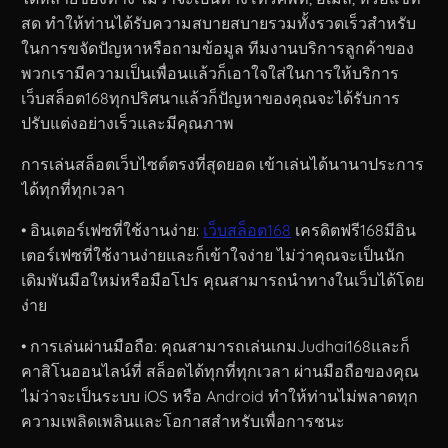
สด ทำให้ท่านได้รับความสบายสบายรวมทั้งรวดเร็วสำหรับ
ในการขจัดปัญหาหรือถามข้อมูล ทีมงานบริการลูกค้าของ
พวกเรามีความเป็นเพื่อนแล้วก็เอาใจใส่ในการให้บริการ
เว็บสล็อต168ทุกปริศนาแล้วก็ปัญหาของคุณจะได้รับการ
ปรับแต่งอย่างเร็วและมีคุณภาพ
การเล่นสล็อตเว็บไซต์ตรงที่สุดยอด เข้าเล่นได้นานาประการ
ได้ทุกที่ทุกเวลา
• อินเตอร์เฟซที่ใช้งานง่าย:
เว็บสล็อต168
เครดิตฟรี168มีอิน
เตอร์เฟซที่ใช้งานง่ายและก็เข้าใจง่าย ไม่ว่าคุณจะเป็นนัก
เดิมพันมือใหม่หรือมือโปร คุณสามารถนำทางในเว็บได้โดย
ง่าย
• การเล่นผ่านมือถือ: คุณสามารถเล่นเกมJudhai168และก็
คาสิโนออนไลน์ที่ สล็อตได้ทุกที่ทุกเวลา ผ่านมือถือของคุณ
ไม่ว่าจะเป็นระบบ iOS หรือ Android ทำให้ท่านไม่พลาดทุก
ความเพลิดเพลินและโอกาสสำหรับเพื่อการชนะ