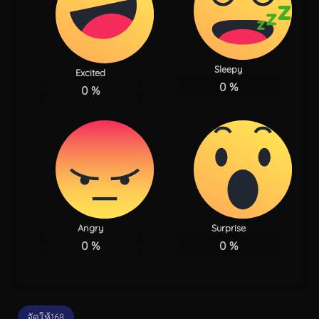
Sleepy
Excited
0
%
0
%
Angry
Surprise
0
%
0
%
จัดให้168